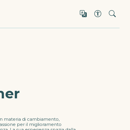
ner
in materia di cambiamento,
ssione per il miglioramento
nza. La sua esperienza spazia dalla