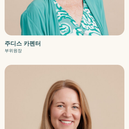
주디스 카펜터
부위원장