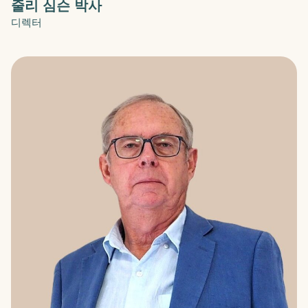
줄리 심슨 박사
디렉터