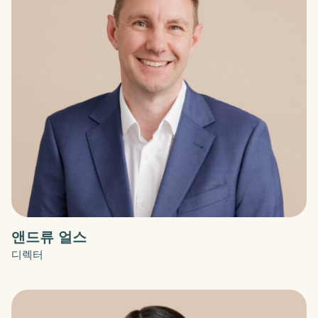
앤드류 얼스
디렉터