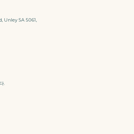
Unley SA 5061,
다.